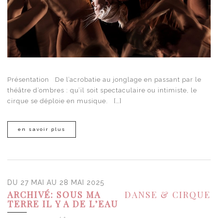
Présentation De l’acrobatie au jonglage en passant par le
théâtre d’ombres : qu’il soit spectaculaire ou intimiste, le
cirque se déploie en musique. […]
en savoir plus
DU 27 MAI AU 28 MAI 2025
ARCHIVÉ: SOUS MA
DANSE & CIRQUE
TERRE IL Y A DE L’EAU