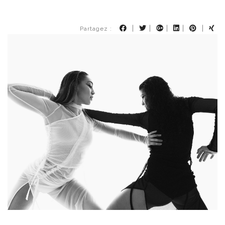
|
|
|
|
|
Partagez :