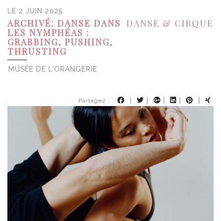
LE 2 JUIN 2025
ARCHIVÉ: DANSE DANS
DANSE & CIRQUE
LES NYMPHÉAS :
GRABBING, PUSHING,
THRUSTING
MUSÉE DE L'ORANGERIE
|
|
|
|
|
Partagez :