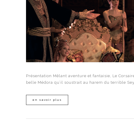
Présentation Mêlant aventure et fantaisie, Le Corsair
belle Médora qu’il soustrait au harem du terrible Sey
en savoir plus