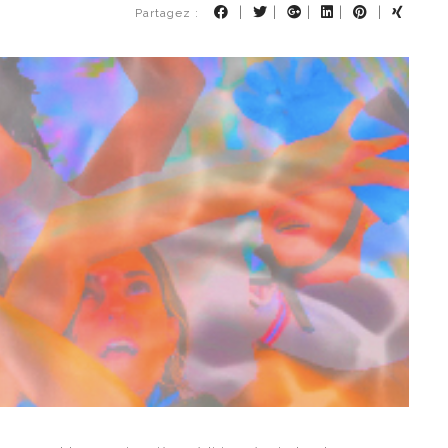
|
|
|
|
|
Partagez :