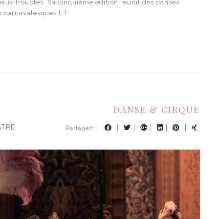
ux troubles. Sa cinquième édition réunit des danses
u carnavalesques […]
DANSE & CIRQUE
ÂTRE
|
|
|
|
|
Partagez :