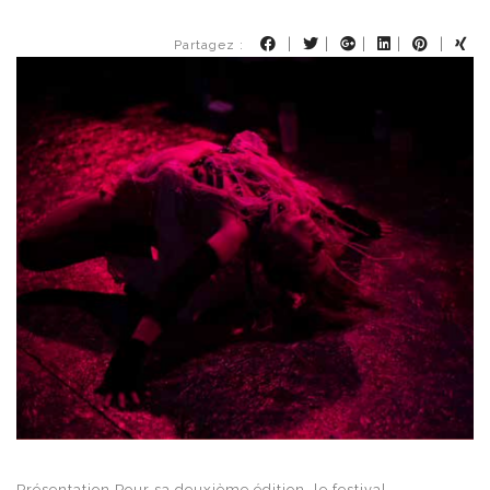
|
|
|
|
|
Partagez :
Présentation Pour sa deuxième édition, le festival