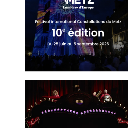
FESTIVAL
CONSTELLATIONS –
METZ
Du 25 Juin au 5 Septembre 2026
Metz
Festivals
Théâtre
FESTIVAL BERLIOZ
LES SŒURS HILTON DE