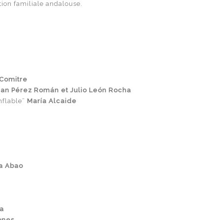
ition familiale andalouse.
 Comitre
Fran Pérez Román et Julio León Rocha
nflable”
María Alcaide
la Abao
a
ones