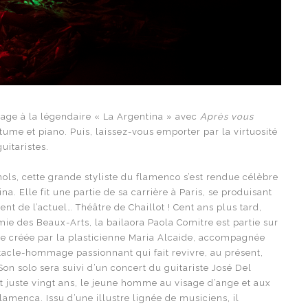
age à la légendaire « La Argentina » avec
Après vous
ume et piano. Puis, laissez-vous emporter par la virtuosité
uitaristes.
ols, cette grande styliste du flamenco s’est rendue célèbre
a. Elle fit une partie de sa carrière à Paris, se produisant
 de l’actuel… Théâtre de Chaillot ! Cent ans plus tard,
ie des Beaux-Arts, la bailaora Paola Comitre est partie sur
e créée par la plasticienne Maria Alcaide, accompagnée
ctacle-hommage passionnant qui fait revivre, au présent,
Son solo sera suivi d’un concert du guitariste José Del
out juste vingt ans, le jeune homme au visage d’ange et aux
lamenca. Issu d’une illustre lignée de musiciens, il