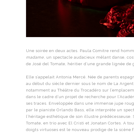
Une soirée en deux actes. Paula Comitre rend homm
madame
, un spectacle audacieux mêlant danse, cost
de José del Tomate, héritier d’une grande lignée de g
Elle s’appelait Antonia Mercé. Née de parents espagn
au début du siècle dernier sous le nom de La Argentin
notamment au Théâtre du Trocadéro sur l’emplacement
dans le cadre d’un projet de recherche pour l’Académ
ses traces. Enveloppée dans une immense jupe roug
par le pianiste Orlando Bass, elle interprète un spe
l’héritage esthétique de son illustre prédécesseuse. 
Tomate, en trio avec El Cristi et Jonatan Cortes. A t
doigts virtuoses est le nouveau prodige de la scène f