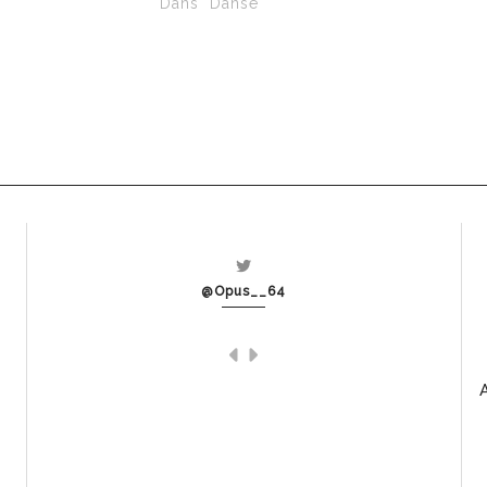
Dans "Danse"
@Opus__64