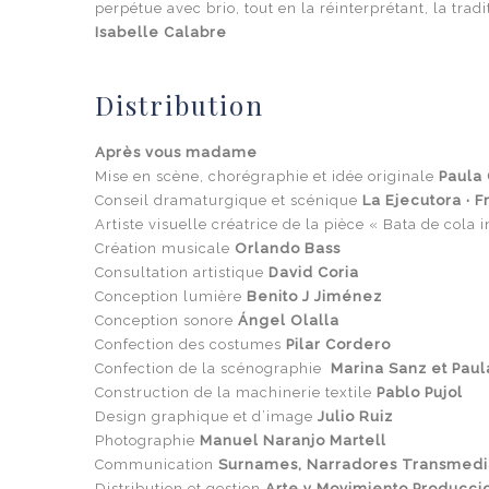
perpétue avec brio, tout en la réinterprétant, la trad
Isabelle Calabre
Distribution
Après vous madame
Mise en scène, chorégraphie et idée originale
Paula
Conseil dramaturgique et scénique
La Ejecutora · 
Artiste visuelle créatrice de la pièce « Bata de cola i
Création musicale
Orlando Bass
Consultation artistique
David Coria
Conception lumière
Benito J Jiménez
Conception sonore
Ángel Olalla
Confection des costumes
Pilar Cordero
Confection de la scénographie
Marina Sanz et Pau
Construction de la machinerie textile
Pablo Pujol
Design graphique et d’image
Julio Ruiz
Photographie
Manuel Naranjo Martell
Communication
Surnames, Narradores Transmedi
Distribution et gestion
Arte y Movimiento Producci