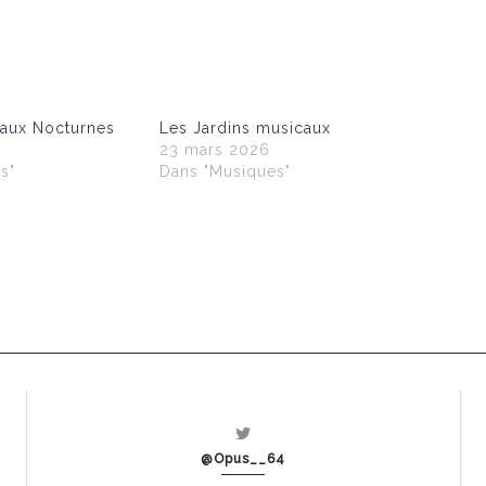
aux Nocturnes
Les Jardins musicaux
23 mars 2026
s"
Dans "Musiques"
@Opus__64