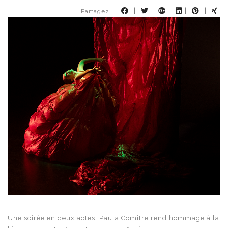
|
|
|
|
|
Partagez :
Une soirée en deux actes. Paula Comitre rend hommage à la