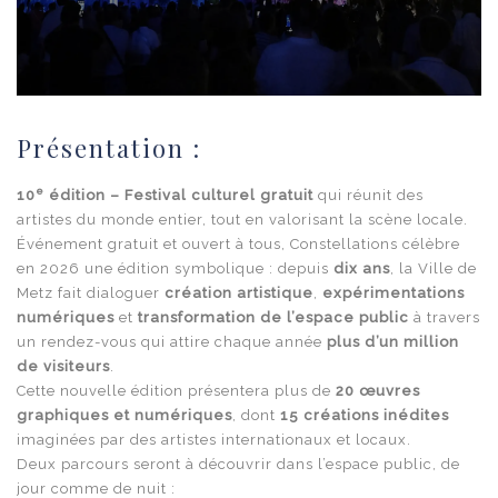
Présentation :
e
10
édition – Festival culturel gratuit
qui réunit des
artistes du monde entier, tout en valorisant la scène locale.
Événement gratuit et ouvert à tous, Constellations célèbre
en 2026 une édition symbolique : depuis
dix ans
, la Ville de
Metz fait dialoguer
création artistique
,
expérimentations
numériques
et
transformation de l’espace public
à travers
un rendez-vous qui attire chaque année
plus d’un million
de visiteurs
.
Cette nouvelle édition présentera plus de
20 œuvres
graphiques et numériques
, dont
15 créations inédites
imaginées par des artistes internationaux et locaux.
Deux parcours seront à découvrir dans l’espace public, de
jour comme de nuit :