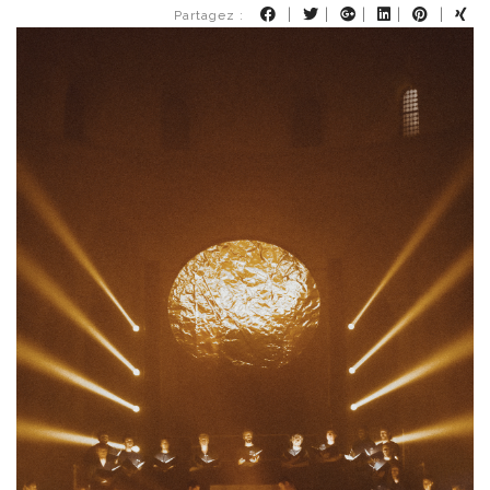
|
|
|
|
|
Partagez :