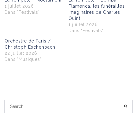
La Tempête – Nocturne II
La Tempête – Bomba
1 juillet 2026
Flamenca, les funérailles
Dans "Festivals"
imaginaires de Charles
Quint
1 juillet 2026
Dans "Festivals"
Orchestre de Paris /
Christoph Eschenbach
22 juillet 2026
Dans "Musiques"